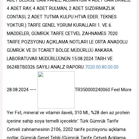
ADET DELKSZ CAM PANEL, ALÜMNYUM 4 ADET CAM DKMES,
4 ADET RAY, 4 ADET RULMAN, 2 ADET SIZDIRMAZLIK
CONTASI, 2 ADET TUTMA KULPU HTVA EDER. TEKNES
YOKTUR.) TARFE GENEL YORUM KURALLARI 1. VE 6.
MADDELER, GÜMRÜK TARFE CETVEL ZAHNAMES 7020
TARFE POZSYONU AÇIKLAMA NOTLARI LE ORTA ANADOLU
GÜMRÜK VE DI TCARET BÖLGE MÜDÜRLÜÜ ANKARA
LABORATUVAR MÜDÜRLÜÜNÜN 15.08.2024 TARH VE
0624BTB0326 SAYILI ANALZ RAPORU
7020.00.80.00.00
28.08.2024 —–
TR350000240060 Feel More
Yer Fst, mineral ve vitamin ilaveli, 310 Ml., %28 den az protein
içeriine sahip soya temelli içecektir.’ Türk Gümrük Tarife
Cetveli zahnamesinin 2106, 2202 tarife pozisyonu açklama
notlar, Gümrük Genel Teblii (Gümrük Tarife Cetveli Açklama