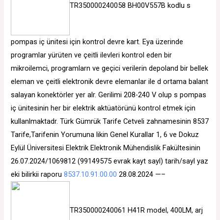
TR350000240058 BH00V557B kodlu s
pompas iç ünitesi için kontrol devre kart. Eya üzerinde
programlar yürüten ve çeitli ilevleri kontrol eden bir
mikroilemci, programlarn ve geçici verilerin depoland bir bellek
eleman ve çeitli elektronik devre elemanlar ile d ortama balant
salayan konektörler yer alr. Gerilimi 208-240 V olup s pompas
iç ünitesinin her bir elektrik aktüatörünü kontrol etmek için
kullanlmaktadr. Türk Gümrük Tarife Cetveli zahnamesinin 8537
Tarife,Tarifenin Yorumuna likin Genel Kurallar 1, 6 ve Dokuz
Eylül Üniversitesi Elektrik Elektronik Mühendislik Fakültesinin
26.07.2024/1069812 (99149575 evrak kayt sayl) tarih/sayl yaz
eki bilirkii raporu
8537.10.91.00.00
28.08.2024 —–
TR350000240061 H41R model, 400LM, arj