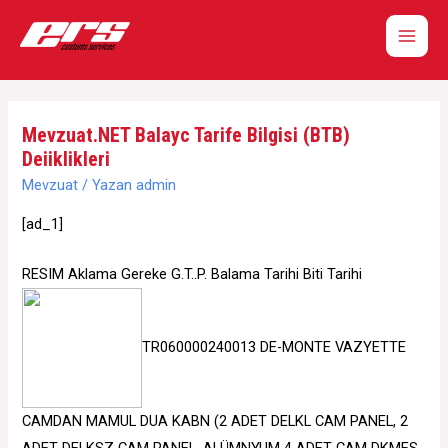
İçeriğe
atla
Main
Men
Mevzuat.NET Balayc Tarife Bilgisi (BTB)
Deiiklikleri
Mevzuat
/ Yazan
admin
[ad_1]
RESIM Aklama Gereke G.T..P. Balama Tarihi Biti Tarihi
TR060000240013 DE-MONTE VAZYETTE
CAMDAN MAMUL DUA KABN (2 ADET DELKL CAM PANEL, 2