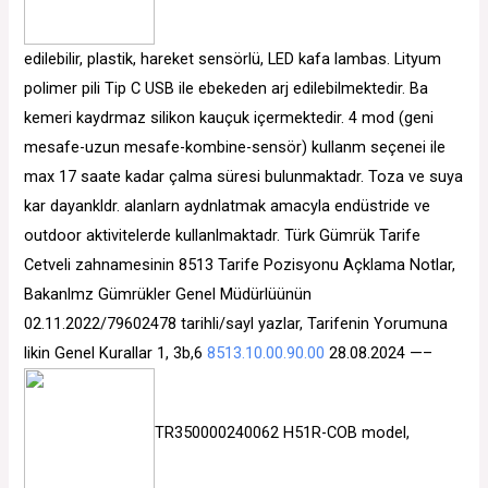
edilebilir, plastik, hareket sensörlü, LED kafa lambas. Lityum
polimer pili Tip C USB ile ebekeden arj edilebilmektedir. Ba
kemeri kaydrmaz silikon kauçuk içermektedir. 4 mod (geni
mesafe-uzun mesafe-kombine-sensör) kullanm seçenei ile
max 17 saate kadar çalma süresi bulunmaktadr. Toza ve suya
kar dayankldr. alanlarn aydnlatmak amacyla endüstride ve
outdoor aktivitelerde kullanlmaktadr. Türk Gümrük Tarife
Cetveli zahnamesinin 8513 Tarife Pozisyonu Açklama Notlar,
Bakanlmz Gümrükler Genel Müdürlüünün
02.11.2022/79602478 tarihli/sayl yazlar, Tarifenin Yorumuna
likin Genel Kurallar 1, 3b,6
8513.10.00.90.00
28.08.2024 —–
TR350000240062 H51R-COB model,