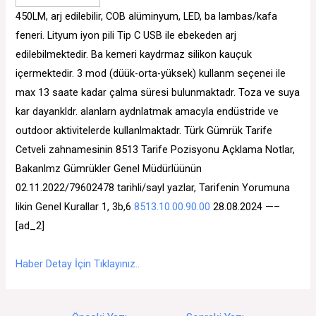
450LM, arj edilebilir, COB alüminyum, LED, ba lambas/kafa
feneri. Lityum iyon pili Tip C USB ile ebekeden arj
edilebilmektedir. Ba kemeri kaydrmaz silikon kauçuk
içermektedir. 3 mod (düük-orta-yüksek) kullanm seçenei ile
max 13 saate kadar çalma süresi bulunmaktadr. Toza ve suya
kar dayankldr. alanlarn aydnlatmak amacyla endüstride ve
outdoor aktivitelerde kullanlmaktadr. Türk Gümrük Tarife
Cetveli zahnamesinin 8513 Tarife Pozisyonu Açklama Notlar,
Bakanlmz Gümrükler Genel Müdürlüünün
02.11.2022/79602478 tarihli/sayl yazlar, Tarifenin Yorumuna
likin Genel Kurallar 1, 3b,6
8513.10.00.90.00
28.08.2024 —–
[ad_2]
Haber Detay İçin Tıklayınız..
Yazı