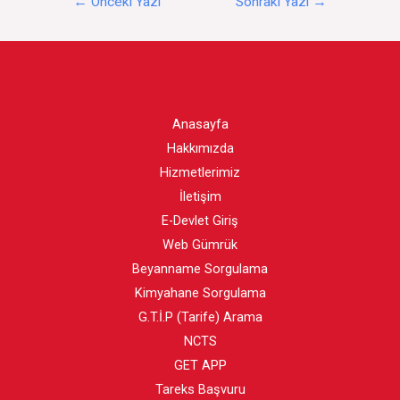
←
Önceki Yazı
Sonraki Yazı
→
gezinmesi
Anasayfa
Hakkımızda
Hizmetlerimiz
İletişim
E-Devlet Giriş
Web Gümrük
Beyanname Sorgulama
Kimyahane Sorgulama
G.T.İ.P (Tarife) Arama
NCTS
GET APP
Tareks Başvuru