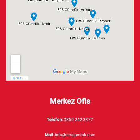
Merkez Ofis
Telefon:
0850 242 3377
Mail:
info@ersgumruk.com