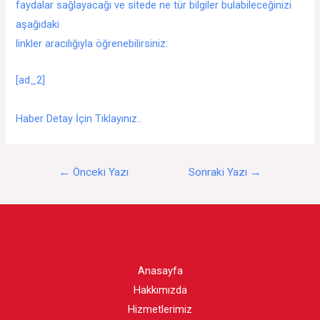
faydalar sağlayacağı ve sitede ne tür bilgiler bulabileceğinizi
aşağıdaki
linkler aracılığıyla öğrenebilirsiniz:
[ad_2]
Haber Detay İçin Tıklayınız..
Yazı
←
Önceki Yazı
Sonraki Yazı
→
gezinmesi
Anasayfa
Hakkımızda
Hizmetlerimiz