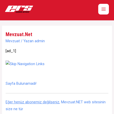
İçeriğe
atla
Main
Men
Mevzuat.Net
Mevzuat
/ Yazan
admin
[ad_1]
Sayfa Bulunamadı!
Eğer henüz abonemiz değilseniz
, Mevzuat.NET web sitesinin
size ne tür