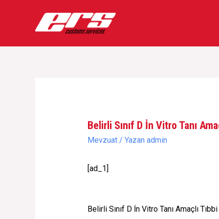
İçeriğe
atla
Belirli Sınıf D İn Vitro Tanı A
Mevzuat
/ Yazan
admin
[ad_1]
Belirli Sınıf D İn Vitro Tanı Amaçlı Tıb