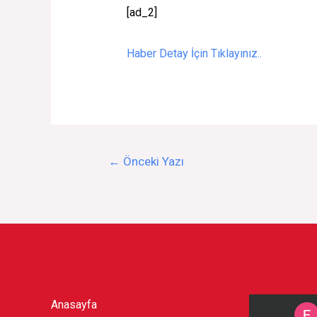
[ad_2]
Haber Detay İçin Tıklayınız..
Yazı
←
Önceki Yazı
gezinmesi
Anasayfa