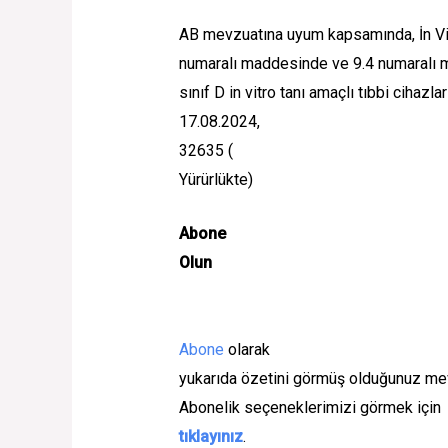
AB mevzuatına uyum kapsamında, İn Vitro
numaralı maddesinde ve 9.4 numaralı mad
sınıf D in vitro tanı amaçlı tıbbi cihazlar
17.08.2024
,
32635
(
Yürürlükte
)
Abone
Olun
Abone
olarak
yukarıda özetini görmüş olduğunuz mev
Abonelik seçeneklerimizi görmek için
tıklayınız
.